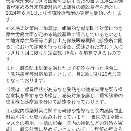
患者様が安心できる医療を提供するため当院は厚生労働
省が定める外来感染対策向上加算の施設基準を満たし、
2024年６月1日より当該診療報酬の算定を開始いたしま
す。
外来感染対策向上加算は、組織的な感染防止対策につき
厚生労働大臣が定める施設基準に適合しているものとし
て地方厚生局長等に届け出た保険医療機関（診療所に限
る）において診療を行った場合、受診された方お１人に
つき月１回に限り所定点数（6点）を加算できるもので
す。
また、感染防止対策を講じた上で初診を行った場合に
「発熱患者等対応加算」として、月1回に限り20点加算
と
なっております。
当院は、感冒症状があるなど発熱その他感染症を疑う様
な症状を呈する患者様は、感染対策を講じ、通常診療の
患者様と診察室を分けて診療を行っております。
また院内感染対策に関する研修や指導など院内感染防止
対策を講じた取り組みも行っています。 当院では今後
も
マスクの着用、手指の消毒、院内の換気などの対策を実
施し、感染対策に努めていきますので、ご理解の程よ
ろ