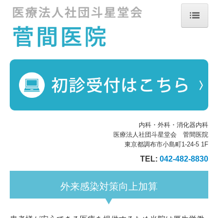
ホーム
院長紹介
診療のご案内
生活習慣病
内科・外科・消化器内科
医療法人社団斗星堂会 菅間医院
初診の方へ
東京都調布市小島町1-24-5 1F
TEL:
042-482-8830
施設・設備のご案内
外来感染対策向上加算
交通案内
外来感染対策向上加算