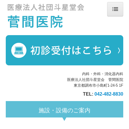
ホーム
院長紹介
診療のご案内
生活習慣病
内科・外科・消化器内科
医療法人社団斗星堂会 菅間医院
初診の方へ
東京都調布市小島町1-24-5 1F
TEL:
042-482-8830
施設・設備のご案内
施設・設備のご案内
交通案内
外来感染対策向上加算